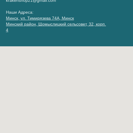
krakenshop21@gmail.com
Наши Адреса:
Минск, ул. Тимирязева 74A, Минск
Минский район, Щомыслицкий сельсовет, 32, корп.
4