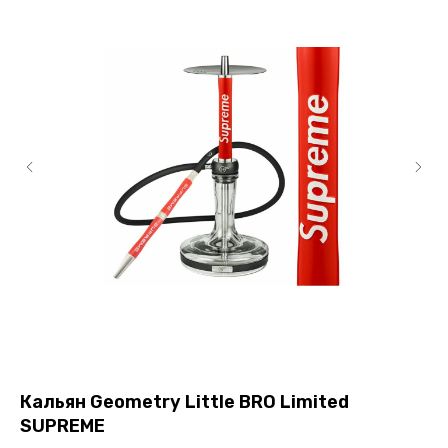
Кальян Geometry Little BRO Limited
К
SUPREME
5