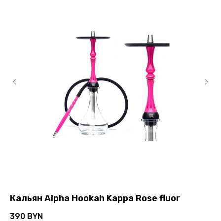
Кальян Alpha Hookah Kappa Rose fluor
К
390
BYN
13